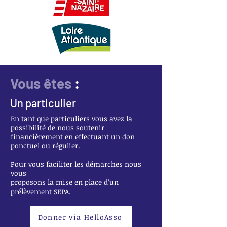
Vous êtes
:
Un particulier
En tant que particuliers vous avez la
possibilité de nous soutenir
financièrement en effectuant un don
ponctuel ou régulier.
Pour vous faciliter les démarches nous
vous
proposons la mise en place d’un
prélèvement SEPA.
Donner via HelloAsso